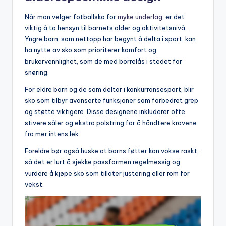
Når man velger fotballsko for
myke underlag
, er det
viktig å ta hensyn til barnets alder og aktivitetsnivå.
Yngre barn, som nettopp har begynt å delta i sport, kan
ha nytte av sko som prioriterer komfort og
brukervennlighet, som de med borrelås i stedet for
snøring.
For eldre barn og de som deltar i konkurransesport, blir
sko som tilbyr avanserte funksjoner som forbedret grep
og støtte viktigere. Disse designene inkluderer ofte
stivere såler og ekstra polstring for å håndtere kravene
fra mer intens lek.
Foreldre bør også huske at barns føtter kan vokse raskt,
så det er lurt å sjekke passformen regelmessig og
vurdere å kjøpe sko som tillater justering eller rom for
vekst.