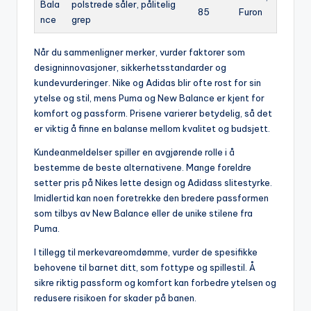
Bala
polstrede såler, pålitelig
85
Furon
nce
grep
Når du sammenligner merker, vurder faktorer som
designinnovasjoner, sikkerhetsstandarder og
kundevurderinger. Nike og Adidas blir ofte rost for sin
ytelse og stil, mens Puma og New Balance er kjent for
komfort og passform. Prisene varierer betydelig, så det
er viktig å finne en balanse mellom kvalitet og budsjett.
Kundeanmeldelser spiller en avgjørende rolle i å
bestemme de beste alternativene. Mange foreldre
setter pris på Nikes lette design og Adidass slitestyrke.
Imidlertid kan noen foretrekke den bredere passformen
som tilbys av New Balance eller de unike stilene fra
Puma.
I tillegg til merkevareomdømme, vurder de spesifikke
behovene til barnet ditt, som fottype og spillestil. Å
sikre riktig passform og komfort kan forbedre ytelsen og
redusere risikoen for skader på banen.