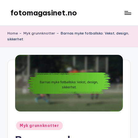
fotomagasinet.no
Skip
to
content
Home
-
Myk grunnknotter
-
Barnas myke fotballsko: Vekst, design,
sikkerhet
Posted
Myk grunnknotter
in