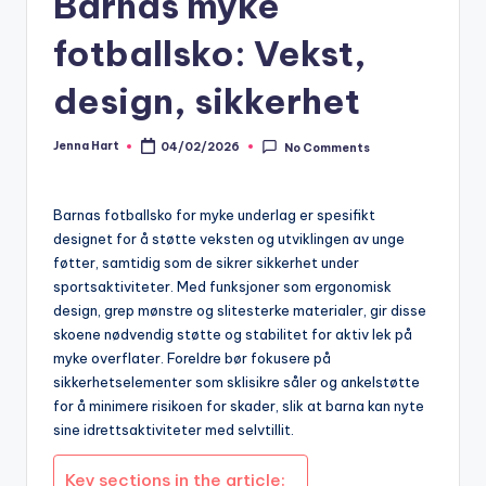
Barnas myke
fotballsko: Vekst,
design, sikkerhet
Jenna Hart
04/02/2026
No Comments
Posted
by
Barnas fotballsko for myke underlag er spesifikt
designet for å støtte veksten og utviklingen av unge
føtter, samtidig som de sikrer sikkerhet under
sportsaktiviteter. Med funksjoner som ergonomisk
design, grep mønstre og slitesterke materialer, gir disse
skoene nødvendig støtte og stabilitet for aktiv lek på
myke overflater. Foreldre bør fokusere på
sikkerhetselementer som sklisikre såler og ankelstøtte
for å minimere risikoen for skader, slik at barna kan nyte
sine idrettsaktiviteter med selvtillit.
Key sections in the article: