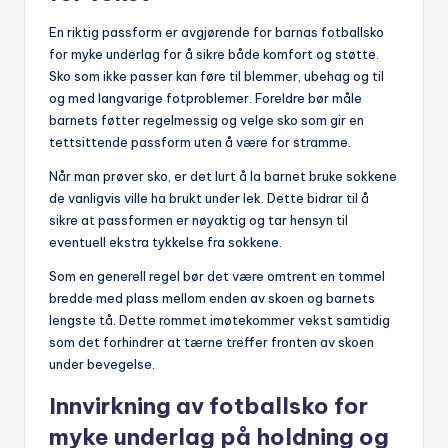
En riktig passform er avgjørende for barnas fotballsko
for myke underlag for å sikre både komfort og støtte.
Sko som ikke passer kan føre til blemmer, ubehag og til
og med langvarige fotproblemer. Foreldre bør måle
barnets føtter regelmessig og velge sko som gir en
tettsittende passform uten å være for stramme.
Når man prøver sko, er det lurt å la barnet bruke sokkene
de vanligvis ville ha brukt under lek. Dette bidrar til å
sikre at passformen er nøyaktig og tar hensyn til
eventuell ekstra tykkelse fra sokkene.
Som en generell regel bør det være omtrent en tommel
bredde med plass mellom enden av skoen og barnets
lengste tå. Dette rommet imøtekommer vekst samtidig
som det forhindrer at tærne treffer fronten av skoen
under bevegelse.
Innvirkning av fotballsko for
myke underlag på holdning og