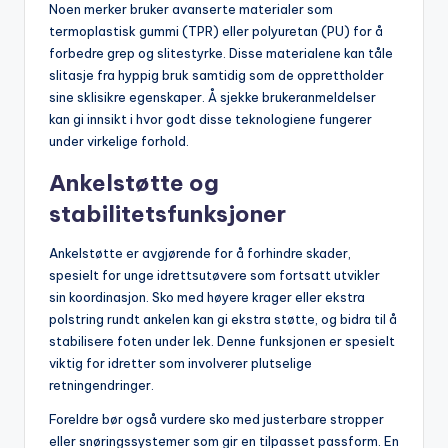
Noen merker bruker avanserte materialer som
termoplastisk gummi (TPR) eller polyuretan (PU) for å
forbedre grep og slitestyrke. Disse materialene kan tåle
slitasje fra hyppig bruk samtidig som de opprettholder
sine sklisikre egenskaper. Å sjekke brukeranmeldelser
kan gi innsikt i hvor godt disse teknologiene fungerer
under virkelige forhold.
Ankelstøtte og
stabilitetsfunksjoner
Ankelstøtte er avgjørende for å forhindre skader,
spesielt for unge idrettsutøvere som fortsatt utvikler
sin koordinasjon. Sko med høyere krager eller ekstra
polstring rundt ankelen kan gi ekstra støtte, og bidra til å
stabilisere foten under lek. Denne funksjonen er spesielt
viktig for idretter som involverer plutselige
retningendringer.
Foreldre bør også vurdere sko med justerbare stropper
eller snøringssystemer som gir en tilpasset passform. En