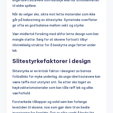
til eldre spillere.
Når du velger sko, sikte mot lette materialer som ikke
går på bekostning av slitestyrke. Syntetiske overflater
gir ofte en god balanse mellom vekt og styrke.
Vær imidlertid forsiktig med altfor lette design som kan
mangle støtte. Sørg for at skoene fortsatt tilbyr
tilstrekkelig struktur for å beskytte unge føtter under
lek.
Slitestyrkefaktorer i design
Slitestyrke er en kritisk faktor i designet av barnas
fotballsko for myke underlag, da unge idrettsutøvere kan
være tøffe mot utstyret sitt. Se etter sko laget av
høykvalitetsmaterialer som kan tåle røff lek og ulike
værforhold.
Forsterkede tåkapper og solid søm kan forlenge
levetiden til skoene, noe som gjør dem til en bedre
investering for foreldre. Det er ofte verdt å bruke litt