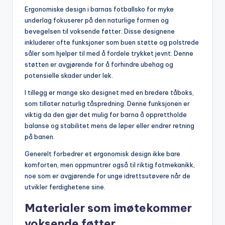
Ergonomiske design i barnas fotballsko for myke
underlag fokuserer på den naturlige formen og
bevegelsen til voksende føtter. Disse designene
inkluderer ofte funksjoner som buen støtte og polstrede
såler som hjelper til med å fordele trykket jevnt. Denne
støtten er avgjørende for å forhindre ubehag og
potensielle skader under lek.
I tillegg er mange sko designet med en bredere tåboks,
som tillater naturlig tåspredning. Denne funksjonen er
viktig da den gjør det mulig for barna å opprettholde
balanse og stabilitet mens de løper eller endrer retning
på banen.
Generelt forbedrer et ergonomisk design ikke bare
komforten, men oppmuntrer også til riktig fotmekanikk,
noe som er avgjørende for unge idrettsutøvere når de
utvikler ferdighetene sine.
Materialer som imøtekommer
voksende føtter