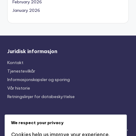
February 2026
January 2026
Juridisk informasjon
Kontakt
Tjenestevilkår
Informasjonskapsler og sporing
Vår historie
Retningslinjer for databeskyttelse
Nylige innlegg
We respect your privacy
Miljøvennlige fast grunnknotter: Bærekraft, Materialer,
Cookies help us improve your experience,
Design