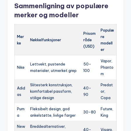
Sammenligning av populære
merker og modeller
Populæ
Prisom
Mer
re
Nøkkelfunksjoner
råde
ke
modell
(USD)
er
Vapor,
Lettvekt, pustende
50-
Nike
Phanto
materialer, utmerket grep
100
m
Slitesterk konstruksjon,
Predat
Adid
40-
komfortabel passform,
or,
as
90
stilige design
Copa
Pum
Fleksibelt design, god
Future,
30-80
a
ankelstøtte, livlige farger
King
New
Breddealternativer,
40-
Visaro,