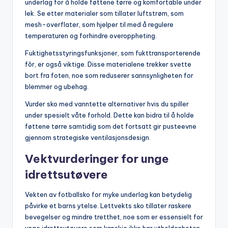
underlag for å holde føttene tørre og komfortable under
lek. Se etter materialer som tillater luftstrøm, som
mesh-overflater, som hjelper til med å regulere
temperaturen og forhindre overoppheting.
Fuktighetsstyringsfunksjoner, som fukttransporterende
fôr, er også viktige. Disse materialene trekker svette
bort fra foten, noe som reduserer sannsynligheten for
blemmer og ubehag.
Vurder sko med vanntette alternativer hvis du spiller
under spesielt våte forhold. Dette kan bidra til å holde
føttene tørre samtidig som det fortsatt gir pusteevne
gjennom strategiske ventilasjonsdesign.
Vektvurderinger for unge
idrettsutøvere
Vekten av fotballsko for myke underlag kan betydelig
påvirke et barns ytelse. Lettvekts sko tillater raskere
bevegelser og mindre tretthet, noe som er essensielt for
unge idrettsutøvere som kanskje ikke har utholdenheten