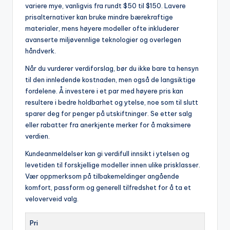
variere mye, vanligvis fra rundt $50 til $150. Lavere
prisalternativer kan bruke mindre bærekraftige
materialer, mens høyere modeller ofte inkluderer
avanserte miljøvennlige teknologier og overlegen
håndverk.
Når du vurderer verdiforslag, bør du ikke bare ta hensyn
til den innledende kostnaden, men også de langsiktige
fordelene. Å investere i et par med høyere pris kan
resultere i bedre holdbarhet og ytelse, noe som til slutt
sparer deg for penger på utskiftninger. Se etter salg
eller rabatter fra anerkjente merker for å maksimere
verdien.
Kundeanmeldelser kan gi verdifull innsikt i ytelsen og
levetiden til forskjellige modeller innen ulike prisklasser.
Vær oppmerksom på tilbakemeldinger angående
komfort, passform og generell tilfredshet for å ta et
veloverveid valg.
Pri