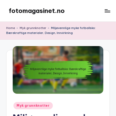
fotomagasinet.no
Skip
to
content
Home
-
Myk grunnknotter
-
Miljøvennlige myke fotballsko:
Bærekraftige materialer, Design, Innvirkning
Posted
Myk grunnknotter
in