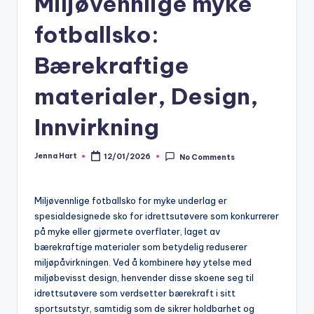
Miljøvennlige myke
fotballsko:
Bærekraftige
materialer, Design,
Innvirkning
Jenna Hart
12/01/2026
No Comments
Posted
by
Miljøvennlige fotballsko for myke underlag er
spesialdesignede sko for idrettsutøvere som konkurrerer
på myke eller gjørmete overflater, laget av
bærekraftige materialer som betydelig reduserer
miljøpåvirkningen. Ved å kombinere høy ytelse med
miljøbevisst design, henvender disse skoene seg til
idrettsutøvere som verdsetter bærekraft i sitt
sportsutstyr, samtidig som de sikrer holdbarhet og