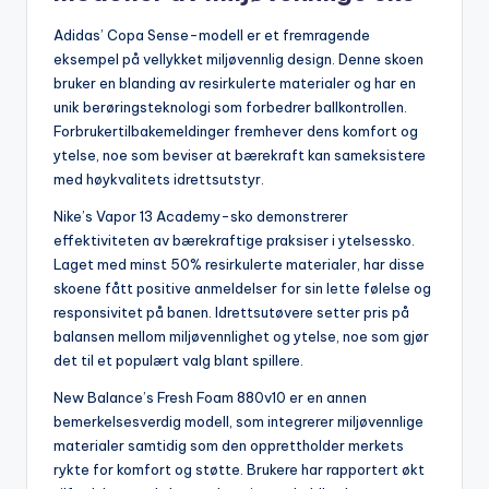
Adidas’ Copa Sense-modell er et fremragende
eksempel på vellykket miljøvennlig design. Denne skoen
bruker en blanding av resirkulerte materialer og har en
unik berøringsteknologi som forbedrer ballkontrollen.
Forbrukertilbakemeldinger fremhever dens komfort og
ytelse, noe som beviser at bærekraft kan sameksistere
med høykvalitets idrettsutstyr.
Nike’s Vapor 13 Academy-sko demonstrerer
effektiviteten av bærekraftige praksiser i ytelsessko.
Laget med minst 50% resirkulerte materialer, har disse
skoene fått positive anmeldelser for sin lette følelse og
responsivitet på banen. Idrettsutøvere setter pris på
balansen mellom miljøvennlighet og ytelse, noe som gjør
det til et populært valg blant spillere.
New Balance’s Fresh Foam 880v10 er en annen
bemerkelsesverdig modell, som integrerer miljøvennlige
materialer samtidig som den opprettholder merkets
rykte for komfort og støtte. Brukere har rapportert økt