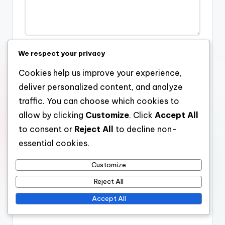
We respect your privacy
Name
*
Cookies help us improve your experience,
deliver personalized content, and analyze
traffic. You can choose which cookies to
Email
*
allow by clicking
Customize
. Click
Accept All
to consent or
Reject All
to decline non-
essential cookies.
Website
Customize
Reject All
Accept All
Save my name, email, and website in this browser for the
next time I comment.