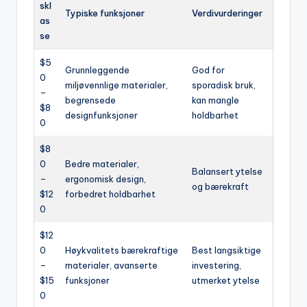
skl
Typiske funksjoner
Verdivurderinger
as
se
$5
Grunnleggende
God for
0
miljøvennlige materialer,
sporadisk bruk,
–
begrensede
kan mangle
$8
designfunksjoner
holdbarhet
0
$8
0
Bedre materialer,
Balansert ytelse
–
ergonomisk design,
og bærekraft
$12
forbedret holdbarhet
0
$12
0
Høykvalitets bærekraftige
Best langsiktige
–
materialer, avanserte
investering,
$15
funksjoner
utmerket ytelse
0