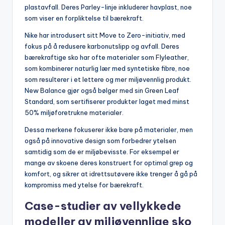
plastavfall. Deres Parley-linje inkluderer havplast, noe
som viser en forpliktelse til bærekraft.
Nike har introdusert sitt Move to Zero-initiativ, med
fokus på å redusere karbonutslipp og avfall. Deres
bærekraftige sko har ofte materialer som Flyleather,
som kombinerer naturlig lær med syntetiske fibre, noe
som resulterer i et lettere og mer miljøvennlig produkt.
New Balance gjør også bølger med sin Green Leaf
Standard, som sertifiserer produkter laget med minst
50% miljøforetrukne materialer.
Dessa merkene fokuserer ikke bare på materialer, men
også på innovative design som forbedrer ytelsen
samtidig som de er miljøbevisste. For eksempel er
mange av skoene deres konstruert for optimal grep og
komfort, og sikrer at idrettsutøvere ikke trenger å gå på
kompromiss med ytelse for bærekraft.
Case-studier av vellykkede
modeller av miljøvennlige sko