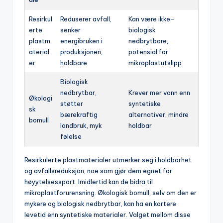
Resirkul
Reduserer avfall,
Kan være ikke-
erte
senker
biologisk
plastm
energibruken i
nedbrytbare,
aterial
produksjonen,
potensial for
er
holdbare
mikroplastutslipp
Biologisk
nedbrytbar,
Krever mer vann enn
Økologi
støtter
syntetiske
sk
bærekraftig
alternativer, mindre
bomull
landbruk, myk
holdbar
følelse
Resirkulerte plastmaterialer utmerker seg i holdbarhet
og avfallsreduksjon, noe som gjør dem egnet for
høyytelsessport. Imidlertid kan de bidra til
mikroplastforurensning. Økologisk bomull, selv om den er
mykere og biologisk nedbrytbar, kan ha en kortere
levetid enn syntetiske materialer. Valget mellom disse