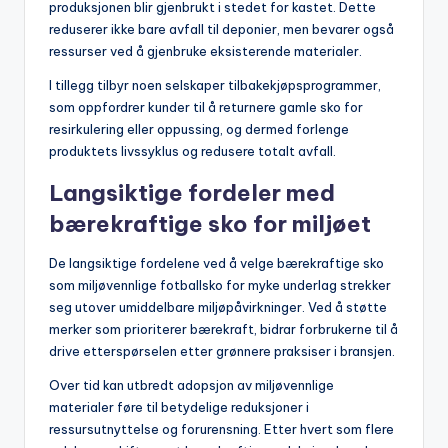
produksjonen blir gjenbrukt i stedet for kastet. Dette
reduserer ikke bare avfall til deponier, men bevarer også
ressurser ved å gjenbruke eksisterende materialer.
I tillegg tilbyr noen selskaper tilbakekjøpsprogrammer,
som oppfordrer kunder til å returnere gamle sko for
resirkulering eller oppussing, og dermed forlenge
produktets livssyklus og redusere totalt avfall.
Langsiktige fordeler med
bærekraftige sko for miljøet
De langsiktige fordelene ved å velge bærekraftige sko
som miljøvennlige fotballsko for myke underlag strekker
seg utover umiddelbare miljøpåvirkninger. Ved å støtte
merker som prioriterer bærekraft, bidrar forbrukerne til å
drive etterspørselen etter grønnere praksiser i bransjen.
Over tid kan utbredt adopsjon av miljøvennlige
materialer føre til betydelige reduksjoner i
ressursutnyttelse og forurensning. Etter hvert som flere