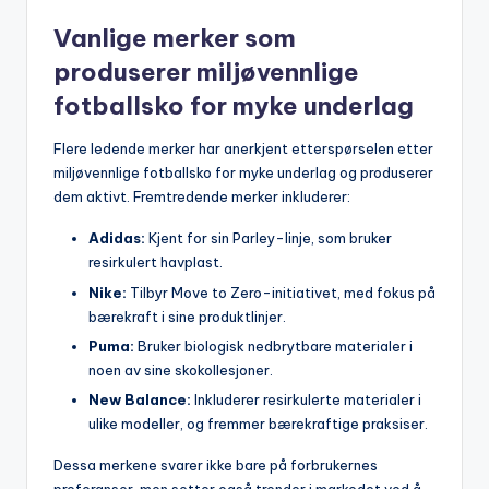
Vanlige merker som
produserer miljøvennlige
fotballsko for myke underlag
Flere ledende merker har anerkjent etterspørselen etter
miljøvennlige fotballsko for myke underlag og produserer
dem aktivt. Fremtredende merker inkluderer:
Adidas:
Kjent for sin Parley-linje, som bruker
resirkulert havplast.
Nike:
Tilbyr Move to Zero-initiativet, med fokus på
bærekraft i sine produktlinjer.
Puma:
Bruker biologisk nedbrytbare materialer i
noen av sine skokollesjoner.
New Balance:
Inkluderer resirkulerte materialer i
ulike modeller, og fremmer bærekraftige praksiser.
Dessa merkene svarer ikke bare på forbrukernes
preferanser, men setter også trender i markedet ved å