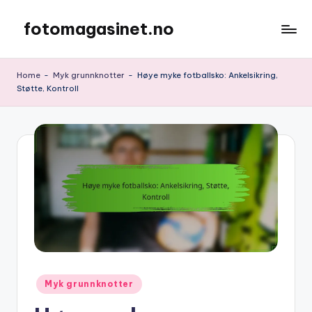
fotomagasinet.no
Skip
to
content
Home
-
Myk grunnknotter
-
Høye myke fotballsko: Ankelsikring,
Støtte, Kontroll
Posted
Myk grunnknotter
in