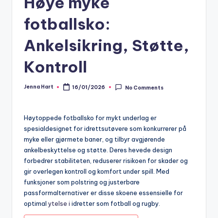
Høye myke
fotballsko:
Ankelsikring, Støtte,
Kontroll
Jenna Hart
16/01/2026
No Comments
Posted
by
Høytoppede fotballsko for mykt underlag er
spesialdesignet for idrettsutøvere som konkurrerer på
myke eller gjørmete baner, og tilbyr avgjørende
ankelbeskyttelse og støtte. Deres hevede design
forbedrer stabiliteten, reduserer risikoen for skader og
gir overlegen kontroll og komfort under spill. Med
funksjoner som polstring og justerbare
passformalternativer er disse skoene essensielle for
optimal
ytelse i
idretter som fotball og rugby.