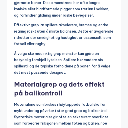
gjørmete baner. Disse mønstrene har ofte lengre,
koniske eller bladformede pigger som trer inn i bakken,
og forhindrer glidning under raske bevegelser.
Effektivt grep lar spillere akselerere, bremse og endre
retning raskt uten å miste balansen. Dette er avgjørende
i idretter der smidighet og hastighet er essensielt, som
fotball eller rugby.
Å velge sko med riktig grep mønster kan gjøre en
betydelig forskjell i ytelsen. Spillere bør vurdere sin
spillestil og de typiske forholdene på banen for å velge
det mest passende designet.
Materialgrep og dets effekt
på ballkontroll
Materialene som brukes i høytoppede fotballsko for
mykt underlag påvirker i stor grad grep og ballkontroll.
Syntetiske materialer gir ofte en teksturert overflate
som forbedrer friksjonen mellom foten og ballen, noe