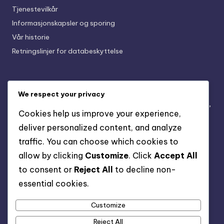
Tjenestevilkår
Informasjonskapsler og sporing
Vår historie
Retningslinjer for databeskyttelse
Nylige innlegg
We respect your privacy
Miljøvennlige fast grunnknotter: Bærekraft, Materialer,
Cookies help us improve your experience,
Design
deliver personalized content, and analyze
Profesjonelle fast grunnknotter: Ytelse, Holdbarhet,
traffic. You can choose which cookies to
Design
allow by clicking
Customize
. Click
Accept All
Allsidige myke fotballsko: Bruk på flere overflater,
to consent or
Reject All
to decline non-
Tilpasningsevne, Design
essential cookies.
Barnas myke fotballsko: Vekst, design, sikkerhet
Customize
Bred Passform Kunstige Bakker: Komfort, Størrelse,
Støtte
Reject All