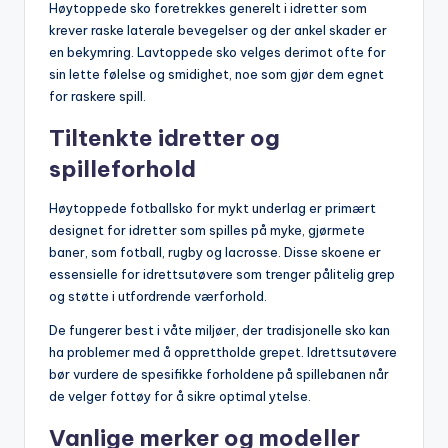
Høytoppede sko foretrekkes generelt i idretter som
krever raske laterale bevegelser og der ankel skader er
en bekymring. Lavtoppede sko velges derimot ofte for
sin lette følelse og smidighet, noe som gjør dem egnet
for raskere spill.
Tiltenkte idretter og
spilleforhold
Høytoppede fotballsko for mykt underlag er primært
designet for idretter som spilles på myke, gjørmete
baner, som fotball, rugby og lacrosse. Disse skoene er
essensielle for idrettsutøvere som trenger pålitelig grep
og støtte i utfordrende værforhold.
De fungerer best i våte miljøer, der tradisjonelle sko kan
ha problemer med å opprettholde grepet. Idrettsutøvere
bør vurdere de spesifikke forholdene på spillebanen når
de velger fottøy for å sikre optimal ytelse.
Vanlige merker og modeller